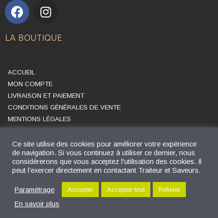
LA BOUTIQUE
ACCUEIL
MON COMPTE
LIVRAISON ET PAIEMENT
CONDITIONS GÉNÉRALES DE VENTE
MENTIONS LÉGALES
POLITIQUE DE CONFIDENTIALITÉ
CONTACTS
Ce site utilise des cookies pour améliorer votre expérience
de navigation. Si vous continuez à utiliser ce dernier, nous
PLAN DU SITE
considérerons que vous acceptez l'utilisation des cookies. Il
peut l’exercer directement en contactant Traiteur et Saveurs.
Paramétrage
Accepter
Accepter tout
Refuser
2021 ©. Tous droits réservés Traiteur et Saveurs | Site créé par l’
agence
web stéphanoise
Le Moulin des Mots
En savoir plus