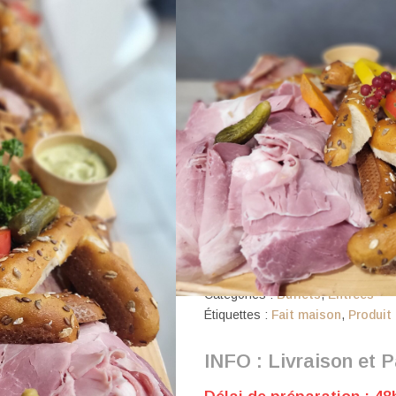
TTC
Traiteur et Saveurs
, implan
un plateau de Charcuterie
Si vous avez besoin de quantit
contacter par téléphone
Environ 180gr la part
Ajo
UGS :
353-1-1-1-1-1
Catégories :
Buffets
,
Entrées
Étiquettes :
Fait maison
,
Produit 
INFO : Livraison et 