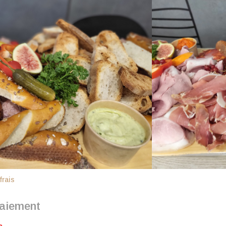
té à Saint Just Saint Rambert, vous propose
és non disponibles sur la e-boutique, nous
uter au panier
frais
Paiement