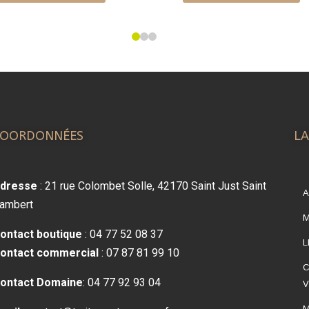
COORDONNÉES
LA
dresse
: 21 rue Colombet Solle, 42170 Saint Just Saint
A
ambert
ontact boutique
: 04 77 52 08 37
L
ontact comm
ercial
: 07 87 81 99 10
C
ontact Domaine
: 04 77 92 93 04
V
M