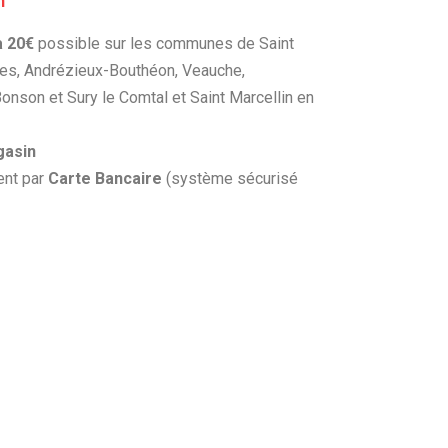
h
à 20€
possible sur les communes de Saint
les, Andrézieux-Bouthéon, Veauche,
Bonson et Sury le Comtal et Saint Marcellin en
gasin
ent par
Carte Bancaire
(système sécurisé