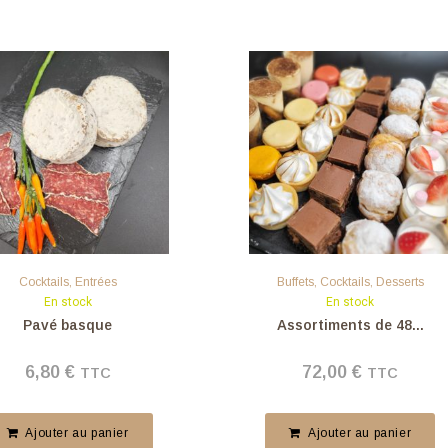
Cocktails
,
Entrées
Buffets
,
Cocktails
,
Desserts
En stock
En stock
Pavé basque
Assortiments de 48...
6,80
€
72,00
€
TTC
TTC
Ajouter au panier
Ajouter au panier