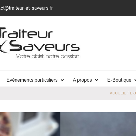
ct@traiteur-et-saveurs.fr
Evènements particuliers
A propos
E-Boutique
/
ACCUEIL
E-
Plateau de Charcut
6,25
€