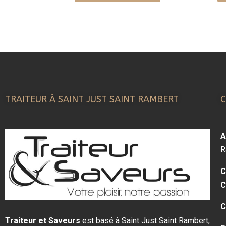
TRAITEUR À SAINT JUST SAINT RAMBERT
A
R
C
C
C
Traiteur et Saveurs
est basé à Saint Just Saint Rambert,