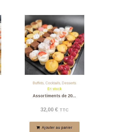
Buffets
,
Cocktails
,
Desserts
Pl
En stock
Assortiments de 20...
Lasagn
32,00
€
8,
TTC
Ajouter au panier
Ajo